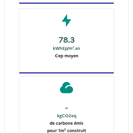
78.3
kWhEp/m².an
Cep moyen
-
kgCO2eq
de carbone émis
pour 1m² construit