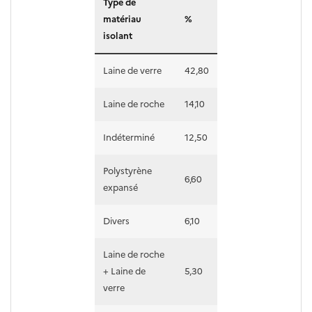
Type de
matériau
%
isolant
Laine de verre
42,80
Laine de roche
14,10
Indéterminé
12,50
Polystyrène
6,60
expansé
Divers
6,10
Laine de roche
+ Laine de
5,30
verre