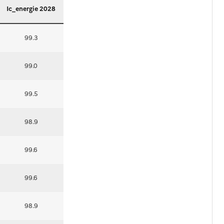
Ic_energie 2028
99.3
99.0
99.5
98.9
99.6
99.6
98.9