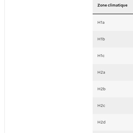
ic_energie
Zone climatique
H1a
H1b
H1c
H2a
H2b
H2c
H2d