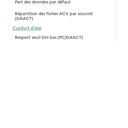
Part des données par défaut
Répartition des fiches ACV par sous-lot
(DAACT)
Confort d'été
Respect seuil DH bas (PC/DAACT)
Seuil DH par zone climatique (DAACT)
Seuil DH par zone climatique, par altitude
(DAACT)
Enseignements primaires
Enseignements secondaires (jour)