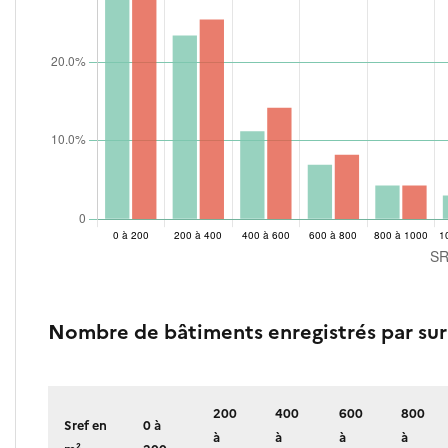
Nombre de bâtiments enregistrés par sur
200
400
600
800
Sref en
0 à
à
à
à
à