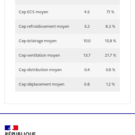
Cep ECS moyen
4.5
7.1 %
Cep refroidissement moyen
5.2
8.2 %
Cep éclairage moyen
10.0
15.8 %
Cep ventilation moyen
13.7
21.7 %
Cep distribution moyen
0.4
0.6 %
Cep déplacement moyen
0.8
1.2 %
RÉPUBLIQUE