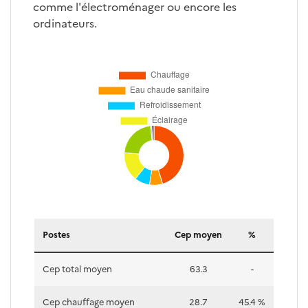
comme l'électroménager ou encore les
ordinateurs.
Répartition des postes CEP
Postes
Cep moyen
%
Cep total moyen
63.3
-
Cep chauffage moyen
28.7
45.4 %