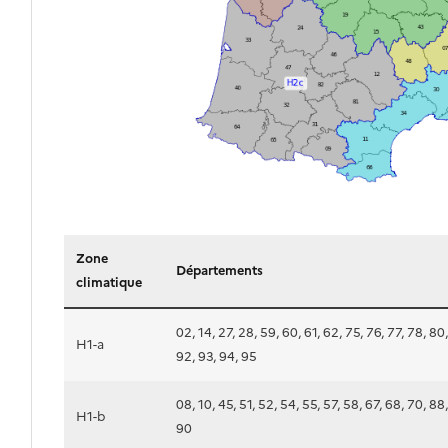
Liste des départements par zones c
Zone
Départements
climatique
02, 14, 27, 28, 59, 60, 61, 62, 75, 76, 77, 78, 80,
H1-a
92, 93, 94, 95
08, 10, 45, 51, 52, 54, 55, 57, 58, 67, 68, 70, 88
H1-b
90