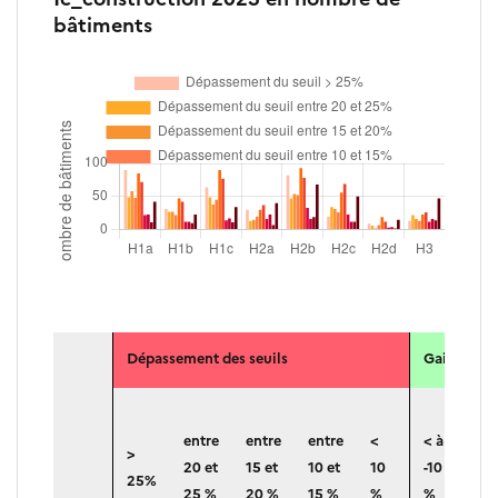
bâtiments
Répartition des projets selon le gai
Dépassement des seuils
Gains par r
entre
entre
entre
<
< à
ent
>
20 et
15 et
10 et
10
-10
-10
25%
25 %
20 %
15 %
%
%
-15