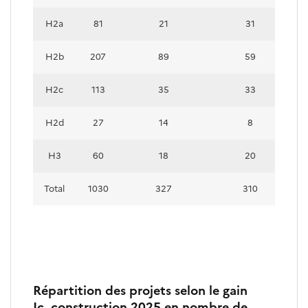
H2a
81
21
31
H2b
207
89
59
H2c
113
35
33
H2d
27
14
8
H3
60
18
20
Total
1030
327
310
Répartition des projets selon le gain
Ic_construction 2025 en nombre de