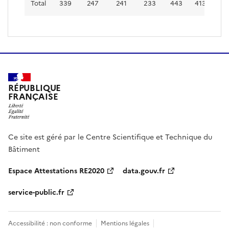
Total
339
247
241
233
443
413
13
RÉPUBLIQUE
FRANÇAISE
Ce site est géré par le Centre Scientifique et Technique du
Bâtiment
Espace Attestations RE2020
data.gouv.fr
service-public.fr
Accessibilité : non conforme
Mentions légales