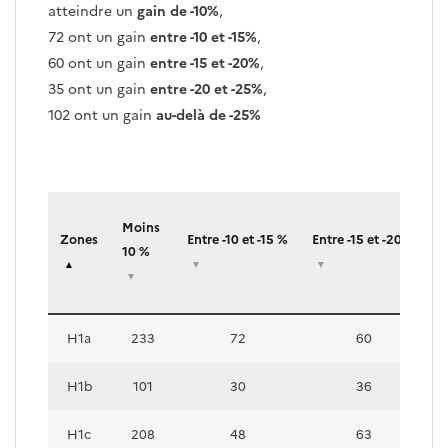
atteindre un
gain de -10%
,
72 ont un gain
entre -10 et -15%
,
60 ont un gain
entre -15 et -20%
,
35 ont un gain
entre -20 et -25%
,
102 ont un gain
au-delà de -25%
Répartition des projets selon le gai
Moins
Zones
Entre -10 et -15 %
Entre -15 et -20 %
E
10 %
H1a
233
72
60
H1b
101
30
36
H1c
208
48
63